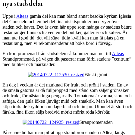
nya stadsdelar
Uppe i
Alteas
gamla del kan man bland annat besöka kyrkan Iglesia
del Consuelo och en hel del fina utsiktspunkter med vyer över
staden och havet. Det är även här uppe som många av stadens bättre
restauranger finns och även en del butiker, gallerier och kaféer. Är
man ute i god tid, det vill säga, tidig kväll kan man få plats på en
restaurang, men vi rekommenderar att boka bord i förväg.
En kort promenad från stadsdelen så kommer man ner till
Alteas
Strandpromenad, på vägen dit passerar man förbi stadens ”centrum”
med butiker och marknader.
Färskt grönt
En dag i veckan är det marknad för frukt och grönt i staden. En av
de smala gatorna är då fullproppad med stånd som säljer grönsaker
och frukt, för nästan inga pengar alls. Tomaterna är varma, stora och
saftiga, den gula löken ljuvligt mild och smakrik. Man kan även
köpa torkade kryddor som lagerblad och timjan. Utbudet är stort och
färska, fina fikon säljs bredvid mörkt mörkt röda körsbär.
Stranpromenaden
På senare tid har man piffat upp strandpromenaden i Altea, längs