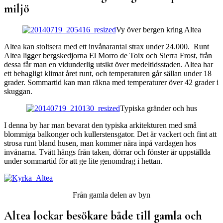
miljö
Vy över bergen kring Altea
Altea kan stoltsera med ett invånarantal strax under 24.000. Runt
Altea ligger bergskedjorna El Morro de Toix och Sierra Frost, från
dessa får man en vidunderlig utsikt över medeltidsstaden. Altea har
ett behagligt klimat året runt, och temperaturen går sällan under 18
grader. Sommartid kan man räkna med temperaturer över 42 grader i
skuggan.
Typiska gränder och hus
I denna by har man bevarat den typiska arkitekturen med små
blommiga balkonger och kullerstensgator. Det är vackert och fint att
strosa runt bland husen, man kommer nära inpå vardagen hos
invånarna. Tvätt hängs från taken, dörrar och fönster är uppställda
under sommartid för att ge lite genomdrag i hettan.
Från gamla delen av byn
Altea lockar besökare både till gamla och