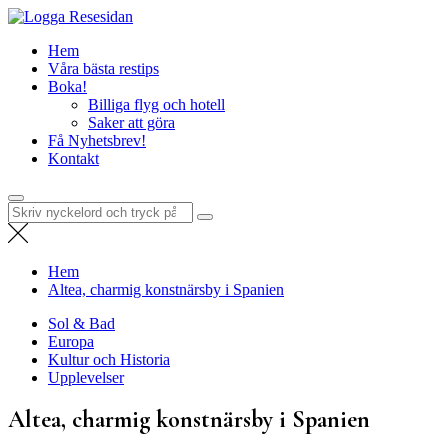
Hoppa
Resesidan
till
Din resa börjar här – utflykter, guider och resetips för alla äventyr
Hem
innehåll
Våra bästa restips
Boka!
Billiga flyg och hotell
Saker att göra
Få Nyhetsbrev!
Kontakt
Sök
efter:
Hem
Altea, charmig konstnärsby i Spanien
Sol & Bad
Europa
Kultur och Historia
Upplevelser
Altea, charmig konstnärsby i Spanien