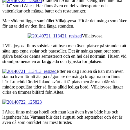
Stranden i Albir är ännu stenig men inte lika
”illa” som i Altea. Här finns även en del vattensporter och
vattenlekar och många barer och restauranger.
Mer söderut ligger samhället Villajoyosa. Hit är det många som åker
för att ta del av den fina långa stranden.
Villajoyosa
I Villajoyosa finns solstolar att hyra men även platser på stranden att
sätta upp egna stolar och parasoller. Det är många spanjorer som
själva besöker denna semesterort och en hel del norrmän. Husen vid
strandpromenaden är färgglada och typiska för platsen.
Efter en dag i solen så kan man även
stanna kvar för att äta på någon av de många krogarna som finns
här. Lunchtid är det ibland svårt att få plats men är man där vid
mindre populära tider så finns alltid lediga bord. Villajoyosa ligger
cirka en timmes bilfärd från Altea.
I Altea finns många hotell och man kan även hyra både hus och
lägenheter här. Varmast blir det i augusti och september och det är
även då som området har mest turister.