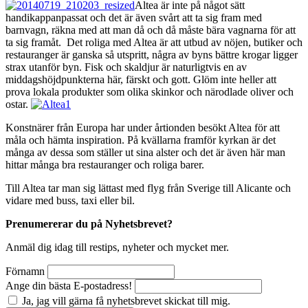
Altea är inte på något sätt
handikappanpassat och det är även svårt att ta sig fram med
barnvagn, räkna med att man då och då måste bära vagnarna för att
ta sig framåt. Det roliga med Altea är att utbud av nöjen, butiker och
restauranger är ganska så utspritt, några av byns bättre krogar ligger
strax utanför byn. Fisk och skaldjur är naturligtvis en av
middagshöjdpunkterna här, färskt och gott. Glöm inte heller att
prova lokala produkter som olika skinkor och närodlade oliver och
ostar.
Konstnärer från Europa har under årtionden besökt Altea för att
måla och hämta inspiration. På kvällarna framför kyrkan är det
många av dessa som ställer ut sina alster och det är även här man
hittar många bra restauranger och roliga barer.
Till Altea tar man sig lättast med flyg från Sverige till Alicante och
vidare med buss, taxi eller bil.
Prenumererar du på Nyhetsbrevet?
Anmäl dig idag till restips, nyheter och mycket mer.
Förnamn
Ange din bästa E-postadress!
Ja, jag vill gärna få nyhetsbrevet skickat till mig.