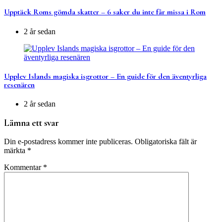
Upptäck Roms gömda skatter – 6 saker du inte får missa i Rom
2 år sedan
Upplev Islands magiska isgrottor – En guide för den äventyrliga
resenären
2 år sedan
Lämna ett svar
Din e-postadress kommer inte publiceras.
Obligatoriska fält är
märkta
*
Kommentar
*