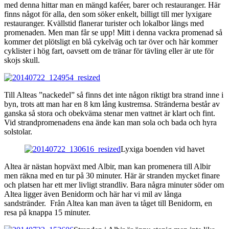
med denna hittar man en mängd kaféer, barer och restauranger. Här
finns något för alla, den som söker enkelt, billigt till mer lyxigare
restauranger. Kvällstid flanerar turister och lokalbor längs med
promenaden. Men man får se upp! Mitt i denna vackra promenad så
kommer det plötsligt en blå cykelväg och tar över och här kommer
cyklister i hög fart, oavsett om de tränar för tävling eller är ute för
skojs skull.
Till Alteas ”nackedel” så finns det inte någon riktigt bra strand inne i
byn, trots att man har en 8 km lång kustremsa. Stränderna består av
ganska så stora och obekväma stenar men vattnet är klart och fint.
Vid strandpromenadens ena ände kan man sola och bada och hyra
solstolar.
Lyxiga boenden vid havet
Altea är nästan hopväxt med Albir, man kan promenera till Albir
men räkna med en tur på 30 minuter. Här är stranden mycket finare
och platsen har ett mer livligt strandliv. Bara några minuter söder om
Altea ligger även Benidorm och här har vi mil av långa
sandstränder. Från Altea kan man även ta tåget till Benidorm, en
resa på knappa 15 minuter.