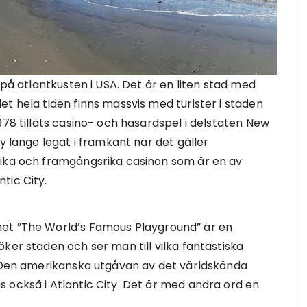
 på atlantkusten i USA. Det är en liten stad med
t hela tiden finns massvis med turister i staden
978 tilläts casino- och hasardspel i delstaten New
y länge legat i framkant när det gäller
fika och framgångsrika casinon som är en av
tic City.
net ”The World’s Famous Playground” är en
ker staden och ser man till vilka fantastiska
. Den amerikanska utgåvan av det världskända
 också i Atlantic City. Det är med andra ord en