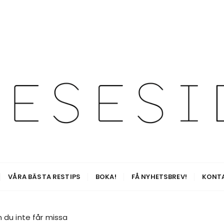
esetips för alla äventyr
VÅRA BÄSTA RESTIPS
BOKA!
FÅ NYHETSBREV!
KONT
n du inte får missa