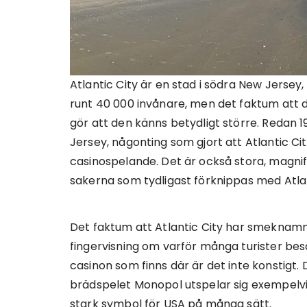
Atlantic City är en stad i södra New Jersey,
runt 40 000 invånare, men det faktum att de
gör att den känns betydligt större. Redan 1
Jersey, någonting som gjort att Atlantic Cit
casinospelande. Det är också stora, magni
sakerna som tydligast förknippas med Atlan
Det faktum att Atlantic City har smeknam
fingervisning om varför många turister besö
casinon som finns där är det inte konstigt
brädspelet Monopol utspelar sig exempelvis
stark symbol för USA på många sätt.