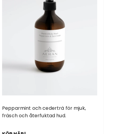
Pepparmint och cederträ för mjuk,
fräsch och återfuktad hud.
KÖP HÄR!