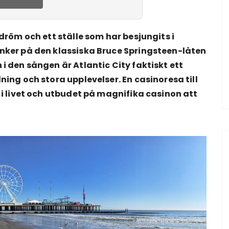
dröm och ett ställe som har besjungits i
nker på den klassiska Bruce Springsteen-låten
i den sången är Atlantic City faktiskt ett
ing och stora upplevelser. En casinoresa till
 i livet och utbudet på magnifika casinon att