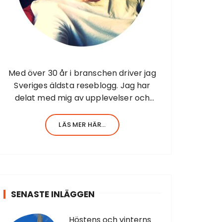
Med över 30 år i branschen driver jag
Sveriges äldsta reseblogg. Jag har
delat med mig av upplevelser och
resor sedan 1998 när jag startade
första resesidan från Barbados. Jag har
LÄS MER HÄR...
en stor erfarenhet av allt inom turism.
Själv har…
SENASTE INLÄGGEN
Höstens och vinterns