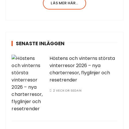
Jag har en stor erfarenhet av allt inom
LÄS MER HÄR...
turism. Själv har…
SENASTE INLÄGGEN
Höstens och vinterns största
vinterresor 2026 – nya
charterresor, flyglinjer och
resetrender
2 VECKOR SEDAN