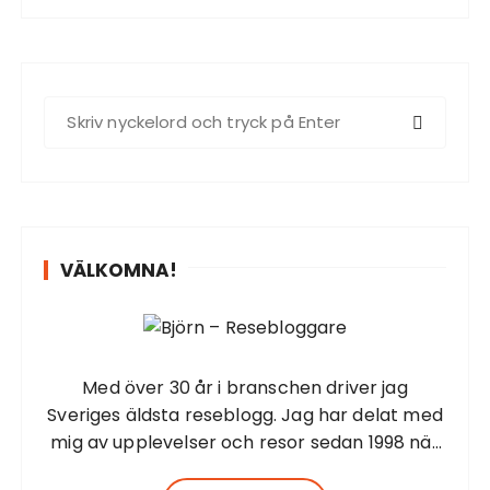
S
ö
k
e
f
t
VÄLKOMNA!
e
r
:
Med över 30 år i branschen driver jag
Sveriges äldsta reseblogg. Jag har delat med
mig av upplevelser och resor sedan 1998 när
jag startade första resesidan från Barbados.