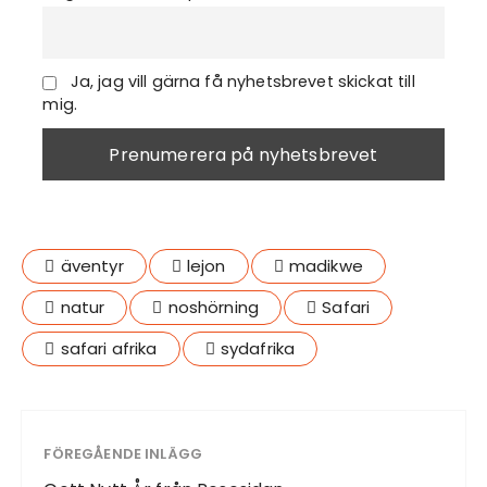
Ja, jag vill gärna få nyhetsbrevet skickat till
mig.
äventyr
lejon
madikwe
natur
noshörning
Safari
safari afrika
sydafrika
FÖREGÅENDE INLÄGG