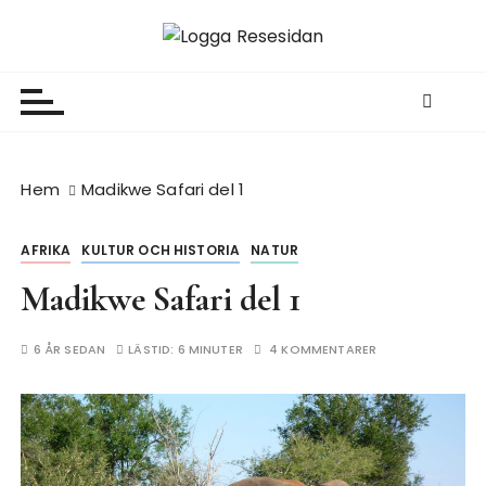
H
o
Resesidan
Din resa börjar här – utflykter, guider och resetips
p
för alla äventyr
p
a
t
i
Hem
Madikwe Safari del 1
l
l
AFRIKA
KULTUR OCH HISTORIA
NATUR
i
n
Madikwe Safari del 1
n
e
6 ÅR SEDAN
LÄSTID:
6 MINUTER
4 KOMMENTARER
h
å
l
l