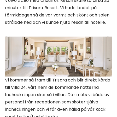
Volvo XC90 med chaufför. Resan skulle ta cirka 20
minuter till Trisara Resort. Vi hade landat på
förmiddagen så de var varmt och skönt och solen
strålade ned och vi kunde njuta resan till hotelle.
Vi kommer så fram till Trisara och blir direkt körda
till Villa 24, vårt hem de kommande nätterna.
Incheckningen sker så i villan. Där möts vi både av
personal från receptionen som sköter själva
incheckningen och vi får även hälsa på vår kock
samt butler/hushållerska.