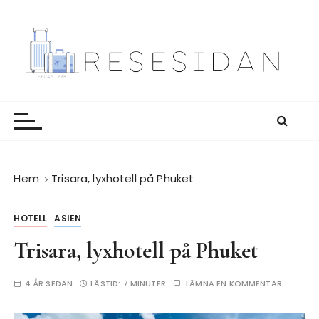
H
o
p
p
a
Resesidan
Din resa börjar här – utflykter, guider och resetips
t
för alla äventyr
i
l
l
i
Hem
Trisara, lyxhotell på Phuket
n
n
HOTELL
ASIEN
e
h
Trisara, lyxhotell på Phuket
å
l
4 ÅR SEDAN
LÄSTID:
7 MINUTER
LÄMNA EN KOMMENTAR
l