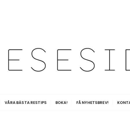
esetips för alla äventyr
VÅRA BÄSTA RESTIPS
BOKA!
FÅ NYHETSBREV!
KONT