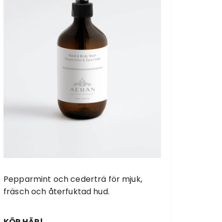
Pepparmint och cederträ för mjuk,
fräsch och återfuktad hud.
KÖP HÄR!