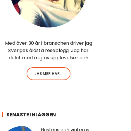
Med över 30 år i branschen driver jag
Sveriges äldsta reseblogg. Jag har
delat med mig av upplevelser och
resor sedan 1998 när jag startade
första resesidan från Barbados. Jag har
LÄS MER HÄR...
en stor erfarenhet av allt inom turism.
Själv har…
SENASTE INLÄGGEN
Höstens och vinterns