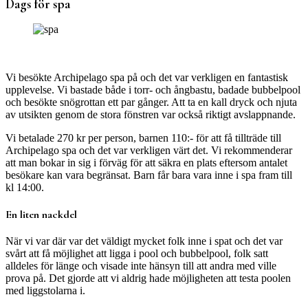
Dags för spa
Vi besökte Archipelago spa på och det var verkligen en fantastisk
upplevelse. Vi bastade både i torr- och ångbastu, badade bubbelpool
och besökte snögrottan ett par gånger. Att ta en kall dryck och njuta
av utsikten genom de stora fönstren var också riktigt avslappnande.
Vi betalade 270 kr per person, barnen 110:- för att få tillträde till
Archipelago spa och det var verkligen värt det. Vi rekommenderar
att man bokar in sig i förväg för att säkra en plats eftersom antalet
besökare kan vara begränsat. Barn får bara vara inne i spa fram till
kl 14:00.
En liten nackdel
När vi var där var det väldigt mycket folk inne i spat och det var
svårt att få möjlighet att ligga i pool och bubbelpool, folk satt
alldeles för länge och visade inte hänsyn till att andra med ville
prova på. Det gjorde att vi aldrig hade möjligheten att testa poolen
med liggstolarna i.