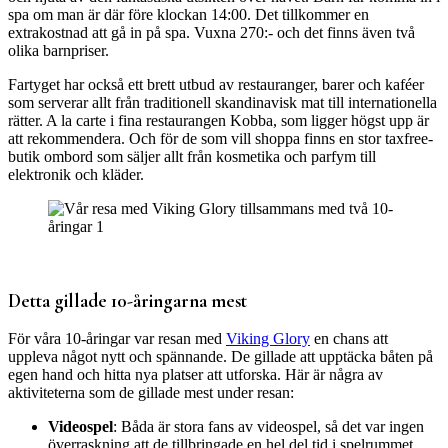
spa om man är där före klockan 14:00. Det tillkommer en
extrakostnad att gå in på spa. Vuxna 270:- och det finns även två
olika barnpriser.
Fartyget har också ett brett utbud av restauranger, barer och kaféer
som serverar allt från traditionell skandinavisk mat till internationella
rätter. A la carte i fina restaurangen Kobba, som ligger högst upp är
att rekommendera. Och för de som vill shoppa finns en stor taxfree-
butik ombord som säljer allt från kosmetika och parfym till
elektronik och kläder.
Detta gillade 10-åringarna mest
För våra 10-åringar var resan med
Viking Glory
en chans att
uppleva något nytt och spännande. De gillade att upptäcka båten på
egen hand och hitta nya platser att utforska. Här är några av
aktiviteterna som de gillade mest under resan:
Videospel
: Båda är stora fans av videospel, så det var ingen
överraskning att de tillbringade en hel del tid i spelrummet