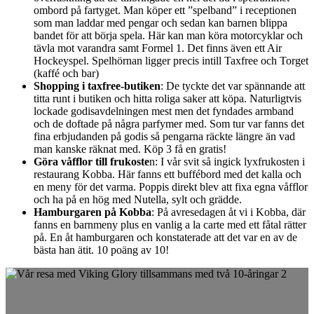
ombord på fartyget. Man köper ett ”spelband” i receptionen
som man laddar med pengar och sedan kan barnen blippa
bandet för att börja spela. Här kan man köra motorcyklar och
tävla mot varandra samt Formel 1. Det finns även ett Air
Hockeyspel. Spelhörnan ligger precis intill Taxfree och Torget
(kaffé och bar)
Shopping i taxfree-butiken
: De tyckte det var spännande att
titta runt i butiken och hitta roliga saker att köpa. Naturligtvis
lockade godisavdelningen mest men det fyndades armband
och de doftade på några parfymer med. Som tur var fanns det
fina erbjudanden på godis så pengarna räckte längre än vad
man kanske räknat med. Köp 3 få en gratis!
Göra våfflor till frukoste
n: I vår svit så ingick lyxfrukosten i
restaurang Kobba. Här fanns ett buffébord med det kalla och
en meny för det varma. Poppis direkt blev att fixa egna våfflor
och ha på en hög med Nutella, sylt och grädde.
Hamburgaren på Kobba
: På avresedagen åt vi i Kobba, där
fanns en barnmeny plus en vanlig a la carte med ett fåtal rätter
på. En åt hamburgaren och konstaterade att det var en av de
bästa han ätit. 10 poäng av 10!