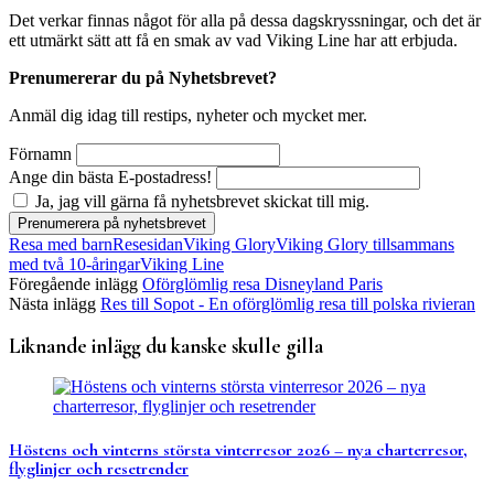
Det verkar finnas något för alla på dessa dagskryssningar, och det är
ett utmärkt sätt att få en smak av vad Viking Line har att erbjuda.
Prenumererar du på Nyhetsbrevet?
Anmäl dig idag till restips, nyheter och mycket mer.
Förnamn
Ange din bästa E-postadress!
Ja, jag vill gärna få nyhetsbrevet skickat till mig.
Resa med barn
Resesidan
Viking Glory
Viking Glory tillsammans
med två 10-åringar
Viking Line
Föregående inlägg
Oförglömlig resa Disneyland Paris
Nästa inlägg
Res till Sopot - En oförglömlig resa till polska rivieran
Liknande inlägg du kanske skulle gilla
Höstens och vinterns största vinterresor 2026 – nya charterresor,
flyglinjer och resetrender