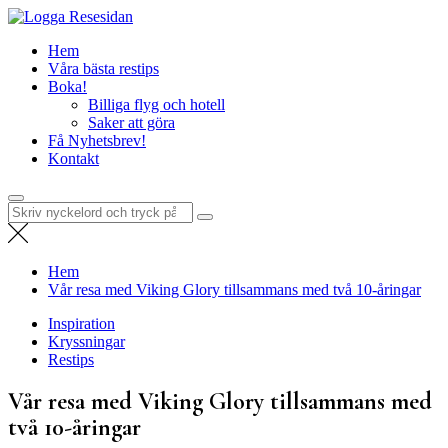
Hoppa
Resesidan
till
Din resa börjar här – utflykter, guider och resetips för alla äventyr
Hem
innehåll
Våra bästa restips
Boka!
Billiga flyg och hotell
Saker att göra
Få Nyhetsbrev!
Kontakt
Sök
efter:
Hem
Vår resa med Viking Glory tillsammans med två 10-åringar
Inspiration
Kryssningar
Restips
Vår resa med Viking Glory tillsammans med
två 10-åringar