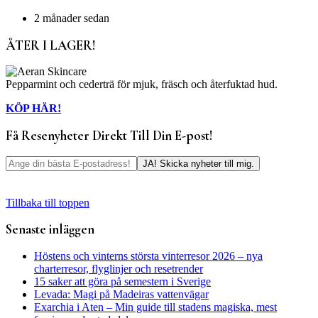
2 månader sedan
ÅTER I LAGER!
Pepparmint och cederträ för mjuk, fräsch och återfuktad hud.
KÖP HÄR!
Få Resenyheter Direkt Till Din E-post!
Tillbaka till toppen
Senaste inläggen
Höstens och vinterns största vinterresor 2026 – nya
charterresor, flyglinjer och resetrender
15 saker att göra på semestern i Sverige
Levada: Magi på Madeiras vattenvägar
Exarchia i Aten – Min guide till stadens magiska, mest