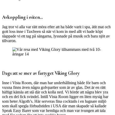
Avkoppling i sviten…
Jag tror vi alla var rätt möra efter att ha både varit i spa, ätit mat och
gott loss inne i Taxfreen så när vi kom in med allt vi hade köpt
slappade vi ett tag på sängarna, lyssnade på musik och bara njöt av
tillvaron.
Dags att se mer av fartyget Viking Glory
Inne i Vista Room, där man har underhållning både för barn och
vuxna finns även några golvpartier som är av glas. Det är en rätt
häftigt känsla att stå där och kolla ned. Vi hörde att några blev yra
och en del fick svindel. Intill Vista Room ligger en liten mysig bar
som heter Algoth’s. Här serveras fina cocktails i en lugnare miljö
som skall spegla förbudstiden i USA där man skapade så kallade
Speak Easy Barer som var hemliga och man var tvungen att tala