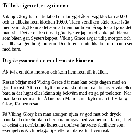
Tillbaka igen efter 23 timmar
Viking Glory har en tidtabell där fartyget åker iväg klockan 20:00
och är tillbaka igen klockan 19:00. Tiden verkligen både rusar iväg
men samtidigt känns det som att man har tiden på sig för att göra det
man vill. Det är en bra tur att göra tycker jag, med tanke på tiderna
som båten går. Systerskeppet, Viking Grace avgår tidig morgon och
är tillbaka igen tidig morgon. Den turen är inte lika bra om man reser
med barn.
Dagskryssa med de modernaste båtarna
Åk iväg en tidig morgon och kom hem igen till kvällen.
Resan börjar med Viking Grace där man kan börja dagen med en
god frukost. Att ha en hytt kan vara skönt om man behöver vila eller
bara ta det lugnt eller känna sig bekväm med att gå på toaletten. När
man kommer man till Åland och Mariehamn byter man till Viking
Glory för hemresan.
På Viking Glory kan man återigen njuta av god mat och dryck,
handla i taxfreebutiken eller bara umgås med vänner och familj. Det
är också en perfekt möjlighet att uppleva fartygets faciliteter som
exempelvis Archipelago Spa eller att dansa till livemusik.