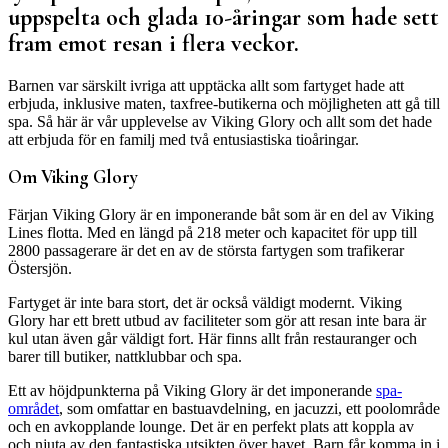
uppspelta och glada 10-åringar som hade sett
fram emot resan i flera veckor.
Barnen var särskilt ivriga att upptäcka allt som fartyget hade att
erbjuda, inklusive maten, taxfree-butikerna och möjligheten att gå till
spa. Så här är vår upplevelse av Viking Glory och allt som det hade
att erbjuda för en familj med två entusiastiska tioåringar.
Om Viking Glory
Färjan Viking Glory är en imponerande båt som är en del av Viking
Lines flotta. Med en längd på 218 meter och kapacitet för upp till
2800 passagerare är det en av de största fartygen som trafikerar
Östersjön.
Fartyget är inte bara stort, det är också väldigt modernt. Viking
Glory har ett brett utbud av faciliteter som gör att resan inte bara är
kul utan även går väldigt fort. Här finns allt från restauranger och
barer till butiker, nattklubbar och spa.
Ett av höjdpunkterna på Viking Glory är det imponerande
spa-
området
, som omfattar en bastuavdelning, en jacuzzi, ett poolområde
och en avkopplande lounge. Det är en perfekt plats att koppla av
och njuta av den fantastiska utsikten över havet. Barn får komma in i