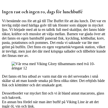
Ingen rast och ingen ro, dags för lunchbuffé
Vi bestämde oss för att gå till The Buffet för att äta lunch. Det var en
trevlig miljö med härliga golv till tak fönster som släppte in mycket
ljus. Vi började med att ta en tallrik full med skaldjur, det fanns både
räkor, kräftor och musslor att välja mellan. Barnen var glada över att
det fanns en egen barnbuffé panerad fisk, kyckling, köttbullar, korv,
pasta, potatismos och pommes. Det enda vi saknade var lite mer
grönt på buffén. Det finns en egen vegetarisk/vegansk station, vilket
är trevligt, men just det där med krispiga sallader och tillbehör kunde
det finnas mer av.
Det fanns ett bra utbud av varm mat där en del serverades i små
skålar så att man kunde smaka på flera olika rätter. Det erbjöds både
fisk och kötträtter och det smakade gott.
Dessertbordet var mycket fint och vi åt bland annat macarons, glass
och bakverk.
En annan bra fördel när man äter buffé på Viking Line är att det
ingår öl, vin och läsk.