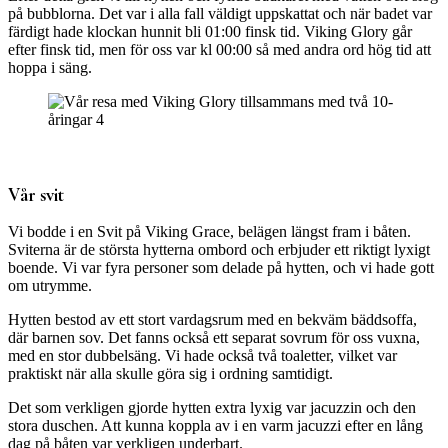
på bubblorna. Det var i alla fall väldigt uppskattat och när badet var
färdigt hade klockan hunnit bli 01:00 finsk tid. Viking Glory går
efter finsk tid, men för oss var kl 00:00 så med andra ord hög tid att
hoppa i säng.
Vår svit
Vi bodde i en Svit på Viking Grace, belägen längst fram i båten.
Sviterna är de största hytterna ombord och erbjuder ett riktigt lyxigt
boende. Vi var fyra personer som delade på hytten, och vi hade gott
om utrymme.
Hytten bestod av ett stort vardagsrum med en bekväm bäddsoffa,
där barnen sov. Det fanns också ett separat sovrum för oss vuxna,
med en stor dubbelsäng. Vi hade också två toaletter, vilket var
praktiskt när alla skulle göra sig i ordning samtidigt.
Det som verkligen gjorde hytten extra lyxig var jacuzzin och den
stora duschen. Att kunna koppla av i en varm jacuzzi efter en lång
dag på båten var verkligen underbart.