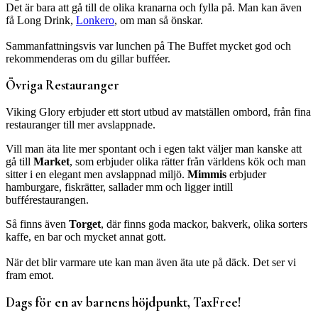
Det är bara att gå till de olika kranarna och fylla på. Man kan även
få Long Drink,
Lonkero
, om man så önskar.
Sammanfattningsvis var lunchen på The Buffet mycket god och
rekommenderas om du gillar bufféer.
Övriga Restauranger
Viking Glory erbjuder ett stort utbud av matställen ombord, från fina
restauranger till mer avslappnade.
Vill man äta lite mer spontant och i egen takt väljer man kanske att
gå till
Market
, som erbjuder olika rätter från världens kök och man
sitter i en elegant men avslappnad miljö.
Mimmis
erbjuder
hamburgare, fiskrätter, sallader mm och ligger intill
bufférestaurangen.
Så finns även
Torget
, där finns goda mackor, bakverk, olika sorters
kaffe, en bar och mycket annat gott.
När det blir varmare ute kan man även äta ute på däck. Det ser vi
fram emot.
Dags för en av barnens höjdpunkt, TaxFree!