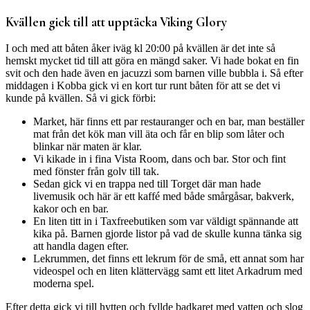
Kvällen gick till att upptäcka Viking Glory
I och med att båten åker iväg kl 20:00 på kvällen är det inte så
hemskt mycket tid till att göra en mängd saker. Vi hade bokat en fin
svit och den hade även en jacuzzi som barnen ville bubbla i. Så efter
middagen i Kobba gick vi en kort tur runt båten för att se det vi
kunde på kvällen. Så vi gick förbi:
Market, här finns ett par restauranger och en bar, man beställer
mat från det kök man vill äta och får en blip som låter och
blinkar när maten är klar.
Vi kikade in i fina Vista Room, dans och bar. Stor och fint
med fönster från golv till tak.
Sedan gick vi en trappa ned till Torget där man hade
livemusik och här är ett kaffé med både smårgåsar, bakverk,
kakor och en bar.
En liten titt in i Taxfreebutiken som var väldigt spännande att
kika på. Barnen gjorde listor på vad de skulle kunna tänka sig
att handla dagen efter.
Lekrummen, det finns ett lekrum för de små, ett annat som har
videospel och en liten klättervägg samt ett litet Arkadrum med
moderna spel.
Efter detta gick vi till hytten och fyllde badkaret med vatten och slog