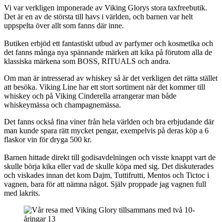
Vi var verkligen imponerade av Viking Glorys stora taxfreebutik.
Det är en av de största till havs i världen, och barnen var helt
uppspelta över allt som fanns där inne.
Butiken erbjöd ett fantastiskt utbud av parfymer och kosmetika och
det fanns många nya spännande märken att kika på förutom alla de
klassiska märkena som BOSS, RITUALS och andra.
Om man är intresserad av whiskey så är det verkligen det rätta stället
att besöka. Viking Line har ett stort sortiment när det kommer till
whiskey och på Viking Cinderella arrangerar man både
whiskeymässa och champagnemässa.
Det fanns också fina viner från hela världen och bra erbjudande där
man kunde spara rätt mycket pengar, exempelvis på deras köp a 6
flaskor vin för dryga 500 kr.
Barnen hittade direkt till godisavdelningen och visste knappt vart de
skulle börja kika eller vad de skulle köpa med sig. Det diskuterades
och viskades innan det kom Dajm, Tuttifrutti, Mentos och Tictoc i
vagnen, bara för att nämna något. Själv proppade jag vagnen full
med lakrits.