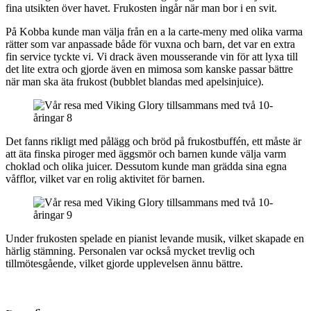
fina utsikten över havet. Frukosten ingår när man bor i en svit.
På Kobba kunde man välja från en a la carte-meny med olika varma
rätter som var anpassade både för vuxna och barn, det var en extra
fin service tyckte vi. Vi drack även mousserande vin för att lyxa till
det lite extra och gjorde även en mimosa som kanske passar bättre
när man ska äta frukost (bubblet blandas med apelsinjuice).
Det fanns rikligt med pålägg och bröd på frukostbuffén, ett måste är
att äta finska piroger med äggsmör och barnen kunde välja varm
choklad och olika juicer. Dessutom kunde man grädda sina egna
våfflor, vilket var en rolig aktivitet för barnen.
Under frukosten spelade en pianist levande musik, vilket skapade en
härlig stämning. Personalen var också mycket trevlig och
tillmötesgående, vilket gjorde upplevelsen ännu bättre.