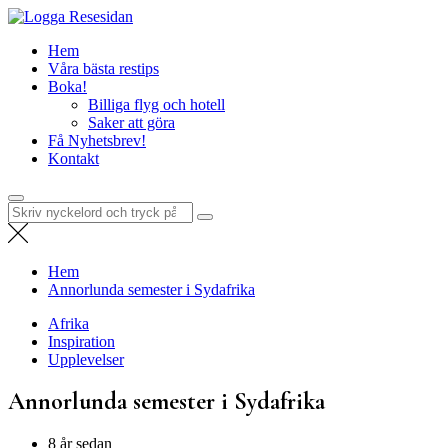
Hoppa
Resesidan
till
Din resa börjar här – utflykter, guider och resetips för alla äventyr
Hem
innehåll
Våra bästa restips
Boka!
Billiga flyg och hotell
Saker att göra
Få Nyhetsbrev!
Kontakt
Sök
efter:
Hem
Annorlunda semester i Sydafrika
Afrika
Inspiration
Upplevelser
Annorlunda semester i Sydafrika
8 år sedan