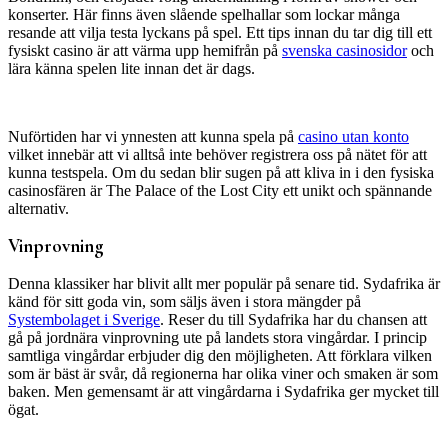
konserter. Här finns även slående spelhallar som lockar många
resande att vilja testa lyckans på spel. Ett tips innan du tar dig till ett
fysiskt casino är att värma upp hemifrån på
svenska casinosidor
och
lära känna spelen lite innan det är dags.
Nuförtiden har vi ynnesten att kunna spela på
casino utan konto
vilket innebär att vi alltså inte behöver registrera oss på nätet för att
kunna testspela. Om du sedan blir sugen på att kliva in i den fysiska
casinosfären är The Palace of the Lost City ett unikt och spännande
alternativ.
Vinprovning
Denna klassiker har blivit allt mer populär på senare tid. Sydafrika är
känd för sitt goda vin, som säljs även i stora mängder på
Systembolaget i Sverige
. Reser du till Sydafrika har du chansen att
gå på jordnära vinprovning ute på landets stora vingårdar. I princip
samtliga vingårdar erbjuder dig den möjligheten. Att förklara vilken
som är bäst är svår, då regionerna har olika viner och smaken är som
baken. Men gemensamt är att vingårdarna i Sydafrika ger mycket till
ögat.