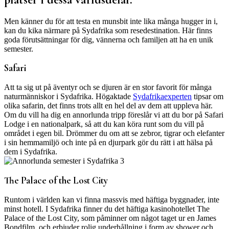
Men känner du för att testa en munsbit inte lika många hugger in i,
kan du kika närmare på Sydafrika som resedestination. Här finns
goda förutsättningar för dig, vännerna och familjen att ha en unik
semester.
Safari
Att ta sig ut på äventyr och se djuren är en stor favorit för många
naturmänniskor i Sydafrika. Högaktade
Sydafrikaexperten
tipsar om
olika safarin, det finns trots allt en hel del av dem att uppleva här.
Om du vill ha dig en annorlunda tripp föreslår vi att du bor på Safari
Lodge i en nationalpark, så att du kan köra runt som du vill på
området i egen bil. Drömmer du om att se zebror, tigrar och elefanter
i sin hemmamiljö och inte på en djurpark gör du rätt i att hälsa på
dem i Sydafrika.
The Palace of the Lost City
Runtom i världen kan vi finna massvis med häftiga byggnader, inte
minst hotell. I Sydafrika finner du det häftiga kasinohotellet The
Palace of the Lost City, som påminner om något taget ur en James
Bondfilm, och erbjuder rolig underhållning i form av shower och