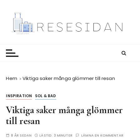
H
o
p
p
a
Resesidan
Din resa börjar här – utflykter, guider och resetips
t
för alla äventyr
i
l
l
i
Hem
Viktiga saker många glömmer till resan
n
n
INSPIRATION
SOL & BAD
e
h
Viktiga saker många glömmer
å
till resan
l
l
8 ÅR SEDAN
LÄSTID:
3 MINUTER
LÄMNA EN KOMMENTAR