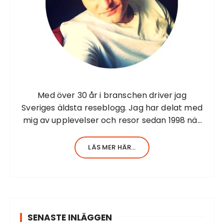
Med över 30 år i branschen driver jag
Sveriges äldsta reseblogg. Jag har delat med
mig av upplevelser och resor sedan 1998 när
jag startade första resesidan från Barbados.
Jag har en stor erfarenhet av allt inom
LÄS MER HÄR...
turism. Själv har…
SENASTE INLÄGGEN