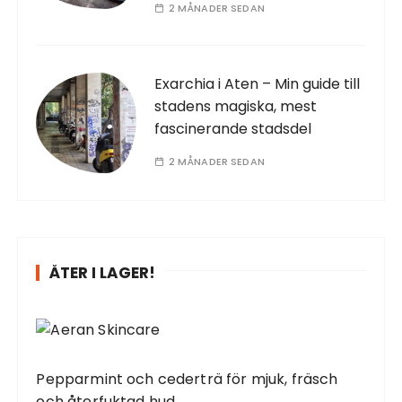
2 MÅNADER SEDAN
Exarchia i Aten – Min guide till
stadens magiska, mest
fascinerande stadsdel
2 MÅNADER SEDAN
ÅTER I LAGER!
Pepparmint och cederträ för mjuk, fräsch
och återfuktad hud.