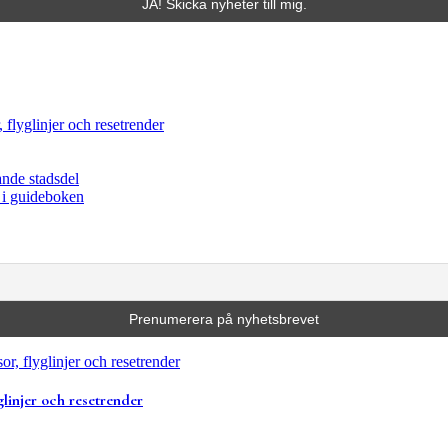
 flyglinjer och resetrender
ande stadsdel
r i guideboken
glinjer och resetrender