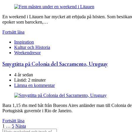
En weekend i Litauen har mycket att erbjuda på hösten. Som besökare ka
epoker som barocken,…
Fortsätt läsa
Inspiration
Kultur och Historia
Weekendresor
Smygtitta på Colonia del Sacramento, Uruguay
4 år sedan
Lästid:
2 minuter
Lämna en kommentar
Bara 1,15 rhs med båt från Bueons Aires anländer man till Colonia
Portugisisk guvernör i Rio de Janeiro.
Fortsätt läsa
Sidnumrering
1
…
5
Nästa
Sök