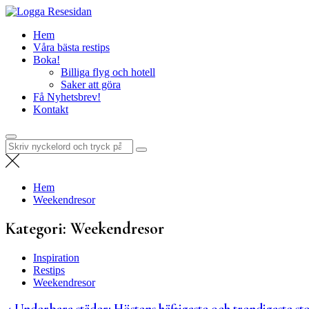
Hoppa
Resesidan
till
Din resa börjar här – utflykter, guider och resetips för alla äventyr
Hem
innehåll
Våra bästa restips
Boka!
Billiga flyg och hotell
Saker att göra
Få Nyhetsbrev!
Kontakt
Sök
efter:
Hem
Weekendresor
Kategori:
Weekendresor
Inspiration
Restips
Weekendresor
4 Underbara städer: Höstens häftigaste och trendigaste st