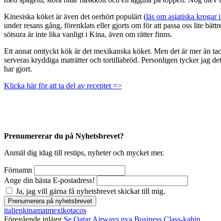
Kinesiska köket är även det oerhört populärt (
läs om asiatiska krogar 
under resans gång, förenklats eller gjorts om för att passa oss lite bä
sötsura är inte lika vanligt i Kina, även om rätter finns.
Ett annat omtyckt kök är det mexikanska köket. Men det är mer än ta
serveras kryddiga maträtter och tortillabröd. Personligen tycker jag det ä
har gjort.
Klicka här för att ta del av receptet =>
Prenumererar du på Nyhetsbrevet?
Anmäl dig idag till restips, nyheter och mycket mer.
Förnamn
Ange din bästa E-postadress!
Ja, jag vill gärna få nyhetsbrevet skickat till mig.
italien
kina
mat
mexiko
tacos
Föregående inlägg
Se Qatar Airways nya Business Class-kabin