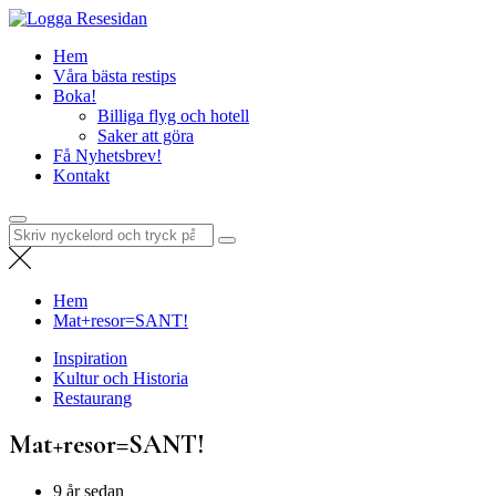
Hoppa
Resesidan
till
Din resa börjar här – utflykter, guider och resetips för alla äventyr
Hem
innehåll
Våra bästa restips
Boka!
Billiga flyg och hotell
Saker att göra
Få Nyhetsbrev!
Kontakt
Sök
efter:
Hem
Mat+resor=SANT!
Inspiration
Kultur och Historia
Restaurang
Mat+resor=SANT!
9 år sedan