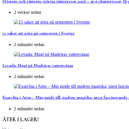
Höstens och vinterns största vinterresor 2026 – nya charterresor, fly
2 veckor sedan
15 saker att göra på semestern i Sverige
2 månader sedan
Levada: Magi på Madeiras vattenvägar
2 månader sedan
Exarchia i Aten – Min guide till stadens magiska, mest fascinerande 
2 månader sedan
ÅTER I LAGER!