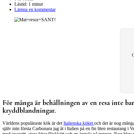
Lästid:
1 minut
Lämna en kommentar
G
För många är behållningen av en resa inte ba
kryddblandningar.
Världens populäraste kök är det
Italienska köket
och det är nog många
själv min första Carbonara jag åt i Italien på en fin liten restaurang 
med spagetti, stora bitar fläskkött och en äggula på toppen. Nog blev