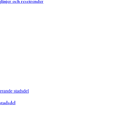
glinjer och resetrender
stadsdel