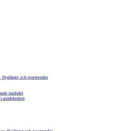
 flyglinjer och resetrender
ande stadsdel
r i guideboken