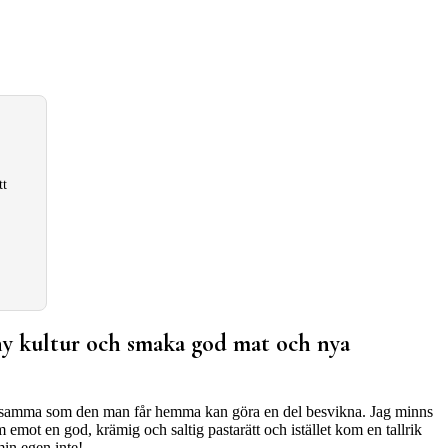
tt
 ny kultur och smaka god mat och nya
helt samma som den man får hemma kan göra en del besvikna. Jag minns
 emot en god, krämig och saltig pastarätt och istället kom en tallrik
min egen inte!