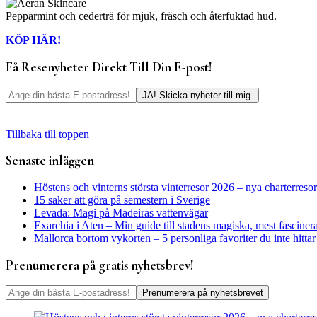
Pepparmint och cederträ för mjuk, fräsch och återfuktad hud.
KÖP HÄR!
Få Resenyheter Direkt Till Din E-post!
Tillbaka till toppen
Senaste inläggen
Höstens och vinterns största vinterresor 2026 – nya charterresor,
15 saker att göra på semestern i Sverige
Levada: Magi på Madeiras vattenvägar
Exarchia i Aten – Min guide till stadens magiska, mest fasciner
Mallorca bortom vykorten – 5 personliga favoriter du inte hitta
Prenumerera på gratis nyhetsbrev!