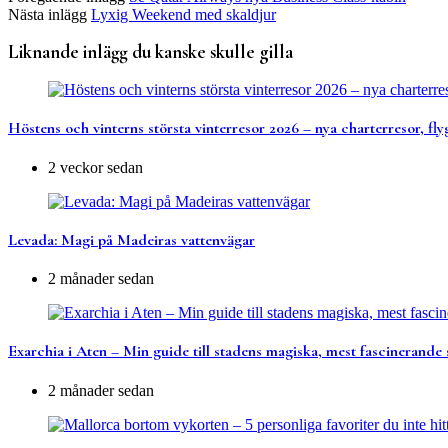
Nästa inlägg
Lyxig Weekend med skaldjur
Liknande inlägg du kanske skulle gilla
Höstens och vinterns största vinterresor 2026 – nya charterresor, fly
2 veckor sedan
Levada: Magi på Madeiras vattenvägar
2 månader sedan
Exarchia i Aten – Min guide till stadens magiska, mest fascinerande 
2 månader sedan