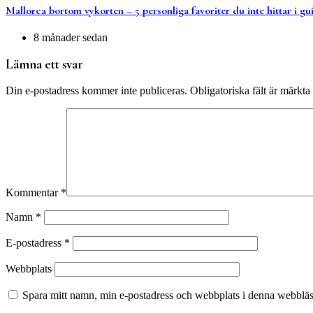
Mallorca bortom vykorten – 5 personliga favoriter du inte hittar i g
8 månader sedan
Lämna ett svar
Din e-postadress kommer inte publiceras.
Obligatoriska fält är märkta
Kommentar
*
Namn
*
E-postadress
*
Webbplats
Spara mitt namn, min e-postadress och webbplats i denna webbläsa