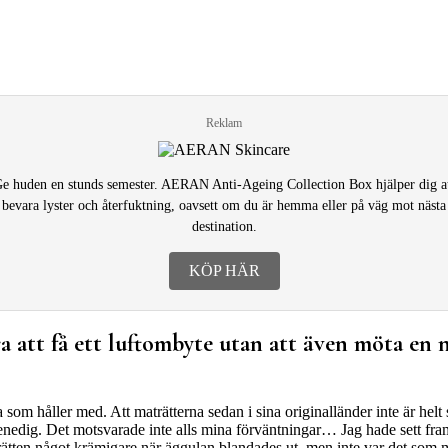
Reklam
e huden en stunds semester. AERAN Anti-Ageing Collection Box hjälper dig a
bevara lyster och återfuktning, oavsett om du är hemma eller på väg mot nästa
destination.
KÖP HÄR
ra att få ett luftombyte utan att även möta en
 som håller med. Att maträtterna sedan i sina originalländer inte är 
i Venedig. Det motsvarade inte alls mina förväntningar… Jag hade sett fram
 rätten något krämigare när äggulan blandades ut, men inte var det som 