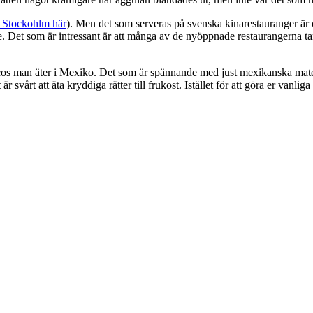
i Stockohlm här
). Men det som serveras på svenska kinarestauranger är of
ttre. Det som är intressant är att många av de nyöppnade restaurangerna t
cos man äter i Mexiko. Det som är spännande med just mexikanska mate
r svårt att äta kryddiga rätter till frukost. Istället för att göra er vanli