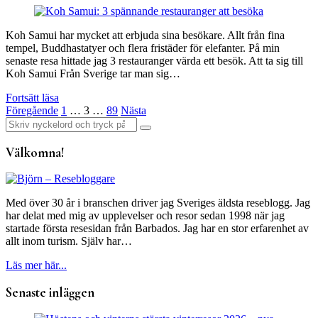
Koh Samui har mycket att erbjuda sina besökare. Allt från fina
tempel, Buddhastatyer och flera fristäder för elefanter. På min
senaste resa hittade jag 3 restauranger värda ett besök. Att ta sig till
Koh Samui Från Sverige tar man sig…
Fortsätt läsa
Sidnumrering
Föregående
1
…
3
…
89
Nästa
Sök
för
efter:
inlägg
Välkomna!
Med över 30 år i branschen driver jag Sveriges äldsta reseblogg. Jag
har delat med mig av upplevelser och resor sedan 1998 när jag
startade första resesidan från Barbados. Jag har en stor erfarenhet av
allt inom turism. Själv har…
Läs mer här...
Senaste inläggen