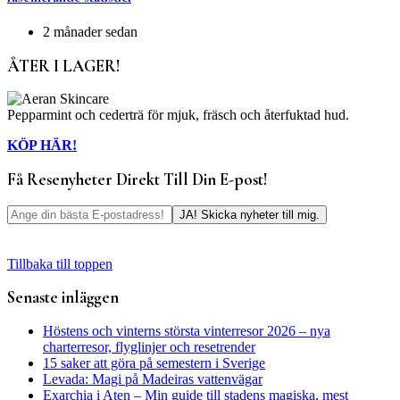
2 månader sedan
ÅTER I LAGER!
Pepparmint och cederträ för mjuk, fräsch och återfuktad hud.
KÖP HÄR!
Få Resenyheter Direkt Till Din E-post!
Tillbaka till toppen
Senaste inläggen
Höstens och vinterns största vinterresor 2026 – nya
charterresor, flyglinjer och resetrender
15 saker att göra på semestern i Sverige
Levada: Magi på Madeiras vattenvägar
Exarchia i Aten – Min guide till stadens magiska, mest