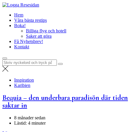
Hoppa
Resesidan
till
Din resa börjar här – utflykter, guider och resetips för alla äventyr
Hem
innehåll
Våra bästa restips
Boka!
Billiga flyg och hotell
Saker att göra
Få Nyhetsbrev!
Kontakt
Sök
efter:
Inspiration
Karibien
Bequia – den underbara paradisön där tiden
saktar in
8 månader sedan
Lästid:
4 minuter