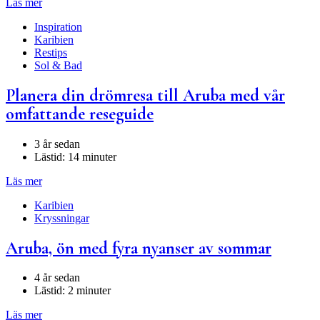
Läs mer
Inspiration
Karibien
Restips
Sol & Bad
Planera din drömresa till Aruba med vår
omfattande reseguide
3 år sedan
Lästid:
14 minuter
Läs mer
Karibien
Kryssningar
Aruba, ön med fyra nyanser av sommar
4 år sedan
Lästid:
2 minuter
Läs mer