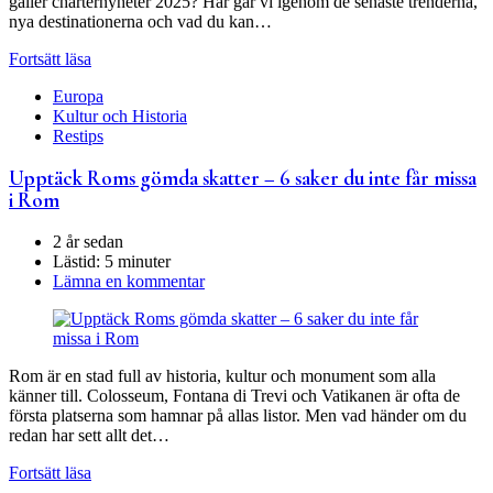
gäller charternyheter 2025? Här går vi igenom de senaste trenderna,
nya destinationerna och vad du kan…
Fortsätt läsa
Europa
Kultur och Historia
Restips
Upptäck Roms gömda skatter – 6 saker du inte får missa
i Rom
2 år sedan
Lästid:
5 minuter
Lämna en kommentar
Rom är en stad full av historia, kultur och monument som alla
känner till. Colosseum, Fontana di Trevi och Vatikanen är ofta de
första platserna som hamnar på allas listor. Men vad händer om du
redan har sett allt det…
Fortsätt läsa