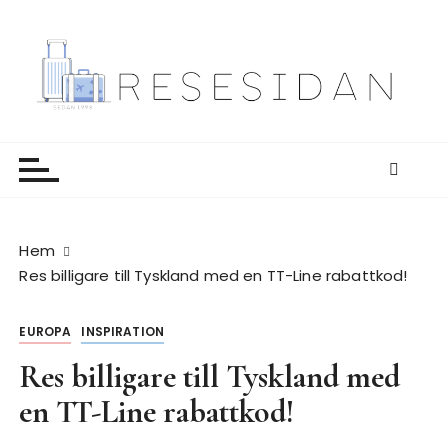
H
o
p
p
a
Resesidan
Din resa börjar här – utflykter, guider och resetips
t
för alla äventyr
i
l
l
i
Hem
n
Res billigare till Tyskland med en TT-Line rabattkod!
n
e
EUROPA
INSPIRATION
h
å
Res billigare till Tyskland med
l
en TT-Line rabattkod!
l