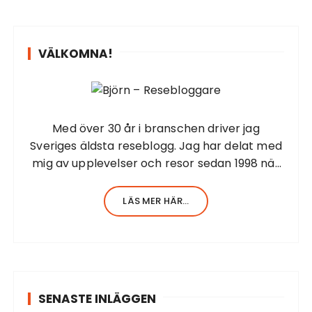
e
f
t
VÄLKOMNA!
e
r
:
Med över 30 år i branschen driver jag
Sveriges äldsta reseblogg. Jag har delat med
mig av upplevelser och resor sedan 1998 när
jag startade första resesidan från Barbados.
Jag har en stor erfarenhet av allt inom
LÄS MER HÄR...
turism. Själv har…
SENASTE INLÄGGEN