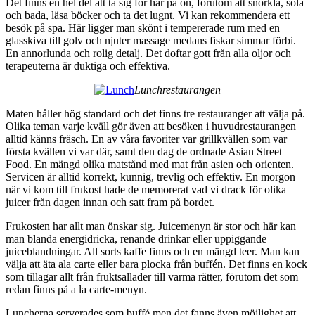
Det finns en hel del att ta sig för här på ön, förutom att snorkla, sola
och bada, läsa böcker och ta det lugnt. Vi kan rekommendera ett
besök på spa. Här ligger man skönt i tempererade rum med en
glasskiva till golv och njuter massage medans fiskar simmar förbi.
En annorlunda och rolig detalj. Det doftar gott från alla oljor och
terapeuterna är duktiga och effektiva.
Lunchrestaurangen
Maten håller hög standard och det finns tre restauranger att välja på.
Olika teman varje kväll gör även att besöken i huvudrestaurangen
alltid känns fräsch. En av våra favoriter var grillkvällen som var
första kvällen vi var där, samt den dag de ordnade Asian Street
Food. En mängd olika matstånd med mat från asien och orienten.
Servicen är alltid korrekt, kunnig, trevlig och effektiv. En morgon
när vi kom till frukost hade de memorerat vad vi drack för olika
juicer från dagen innan och satt fram på bordet.
Frukosten har allt man önskar sig. Juicemenyn är stor och här kan
man blanda energidricka, renande drinkar eller uppiggande
juiceblandningar. All sorts kaffe finns och en mängd teer. Man kan
välja att äta ala carte eller bara plocka från buffén. Det finns en kock
som tillagar allt från fruktsallader till varma rätter, förutom det som
redan finns på a la carte-menyn.
Luncherna serverades som buffé men det fanns även möjlighet att