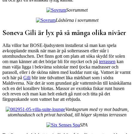
Sovrummet
Läshörna i sovrummet
Soneva Gili är lyx på så många olika nivåer
Alla villor har BOSE-ljudsystem installerat så man kan spela
avkopplande musik när man är på solterrassen eller står i
utomhusduschen. Det finns gott om plats att söka skydd för solen
om man känner att det börjar bli för mycket och på
terrassen
kan
man välja ligga i bekväma solstolar med tjocka madrasser och
parasoll, eller i de sköna näten med kuddar runt sig. Vattnet är varmt
och här på
Gili
blir inte tidvattnet lika märkbart som i södra
Maldiverna. När det är som grundast går vattennivån till knäskålarna
och en del korallrev blottas. Massor av exotiska fiskar runt husen
och reven och man kan helt enkelt gå runt och titta på det
färgsprakande som vattnet har att erbjuda.
Vardagsrum med vy mot badrum,
utomhusdusch och privat havsbad, till höger skymtas terrassen
SPA