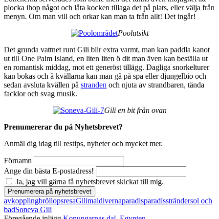
plocka ihop något och låta kocken tillaga det på plats, eller välja från
menyn. Om man vill och orkar kan man ta från allt! Det ingår!
Poolutsikt
Det grunda vattnet runt Gili blir extra varmt, man kan paddla kanot
ut till One Palm Island, en liten liten ö dit man även kan beställa ut
en romantisk middag, mot ett generöst tillägg. Dagliga snorkelturer
kan bokas och å kvällarna kan man gå på spa eller djungelbio och
sedan avsluta kvällen på
stranden
och njuta av strandbaren, tända
facklor och svag musik.
Gili en bit från ovan
Prenumererar du på Nyhetsbrevet?
Anmäl dig idag till restips, nyheter och mycket mer.
Förnamn
Ange din bästa E-postadress!
Ja, jag vill gärna få nyhetsbrevet skickat till mig.
avkoppling
bröllopsresa
Gili
maldiverna
paradis
paradisstränder
sol och
bad
Soneva Gili
Föregående inlägg
Konungarnas dal, Egypten