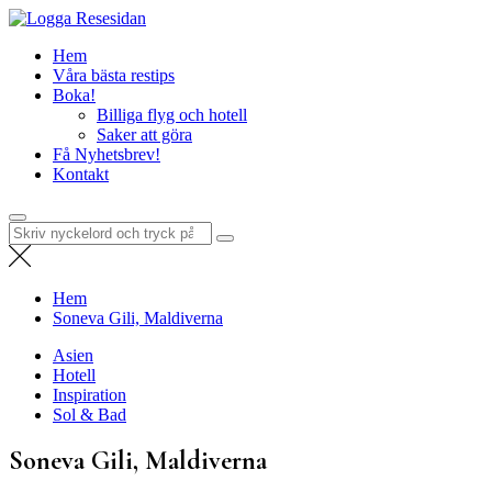
Hoppa
Resesidan
till
Din resa börjar här – utflykter, guider och resetips för alla äventyr
Hem
innehåll
Våra bästa restips
Boka!
Billiga flyg och hotell
Saker att göra
Få Nyhetsbrev!
Kontakt
Sök
efter:
Hem
Soneva Gili, Maldiverna
Asien
Hotell
Inspiration
Sol & Bad
Soneva Gili, Maldiverna