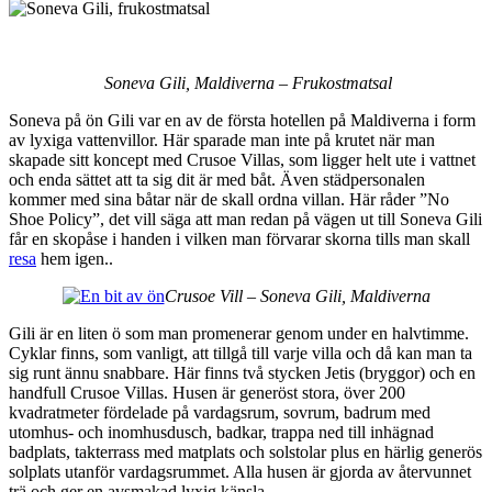
Soneva Gili, Maldiverna – Frukostmatsal
Soneva på ön Gili var en av de första hotellen på Maldiverna i form
av lyxiga vattenvillor. Här sparade man inte på krutet när man
skapade sitt koncept med Crusoe Villas, som ligger helt ute i vattnet
och enda sättet att ta sig dit är med båt. Även städpersonalen
kommer med sina båtar när de skall ordna villan. Här råder ”No
Shoe Policy”, det vill säga att man redan på vägen ut till Soneva Gili
får en skopåse i handen i vilken man förvarar skorna tills man skall
resa
hem igen..
Crusoe Vill – Soneva Gili, Maldiverna
Gili är en liten ö som man promenerar genom under en halvtimme.
Cyklar finns, som vanligt, att tillgå till varje villa och då kan man ta
sig runt ännu snabbare. Här finns två stycken Jetis (bryggor) och en
handfull Crusoe Villas. Husen är generöst stora, över 200
kvadratmeter fördelade på vardagsrum, sovrum, badrum med
utomhus- och inomhusdusch, badkar, trappa ned till inhägnad
badplats, takterrass med matplats och solstolar plus en härlig generös
solplats utanför vardagsrummet. Alla husen är gjorda av återvunnet
trä och ger en avsmakad lyxig känsla.