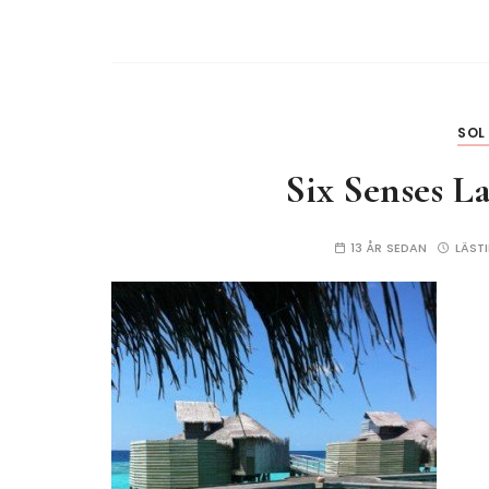
SOL
Six Senses L
13 ÅR SEDAN
LÄST