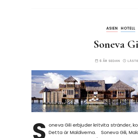
ASIEN
HOTELL
Soneva Gi
6 ÅR SEDAN
LÄSTI
S
oneva Gili erbjuder kritvita stränder, 
Detta är Maldiverna. Soneva Gili, Mal