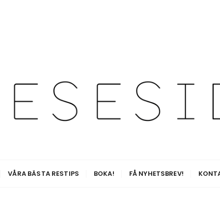
esetips för alla äventyr
VÅRA BÄSTA RESTIPS
BOKA!
FÅ NYHETSBREV!
KONT