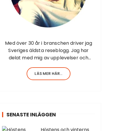
Med över 30 år i branschen driver jag
Sveriges äldsta reseblogg. Jag har
delat med mig av upplevelser och
resor sedan 1998 när jag startade
första resesidan från Barbados. Jag har
LÄS MER HÄR...
en stor erfarenhet av allt inom turism.
Själv har…
SENASTE INLÄGGEN
Höstens och vinterns