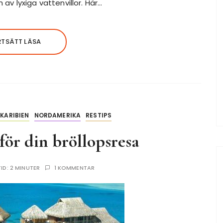
 av lyxiga vattenvillor. Här…
RTSÄTT LÄSA
KARIBIEN
NORDAMERIKA
RESTIPS
 för din bröllopsresa
TID:
2 MINUTER
1 KOMMENTAR