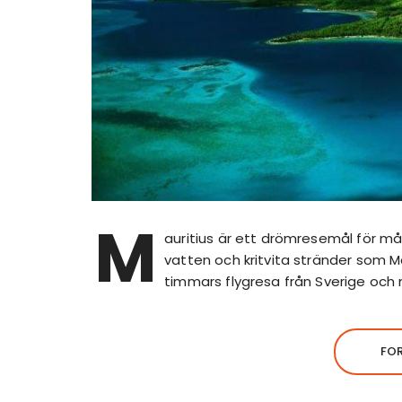
M
auritius är ett drömresemål för mån
vatten och kritvita stränder som Mau
timmars flygresa från Sverige och m
FO