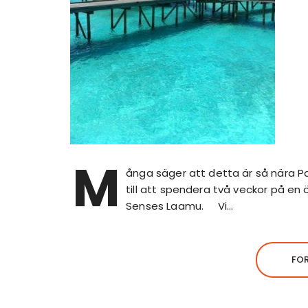
M
ånga säger att detta är så nära P
till att spendera två veckor på en
Senses Laamu. Vi…
FO