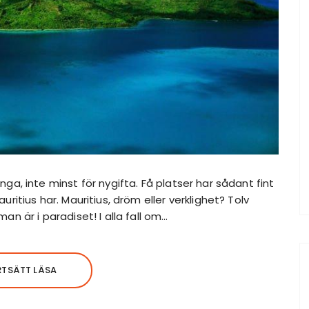
ga, inte minst för nygifta. Få platser har sådant fint
ritius har. Mauritius, dröm eller verklighet? Tolv
an är i paradiset! I alla fall om…
RTSÄTT LÄSA