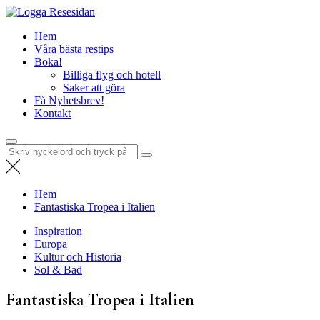
Hoppa
Resesidan
till
Din resa börjar här – utflykter, guider och resetips för alla äventyr
Hem
innehåll
Våra bästa restips
Boka!
Billiga flyg och hotell
Saker att göra
Få Nyhetsbrev!
Kontakt
Sök
efter:
Hem
Fantastiska Tropea i Italien
Inspiration
Europa
Kultur och Historia
Sol & Bad
Fantastiska Tropea i Italien