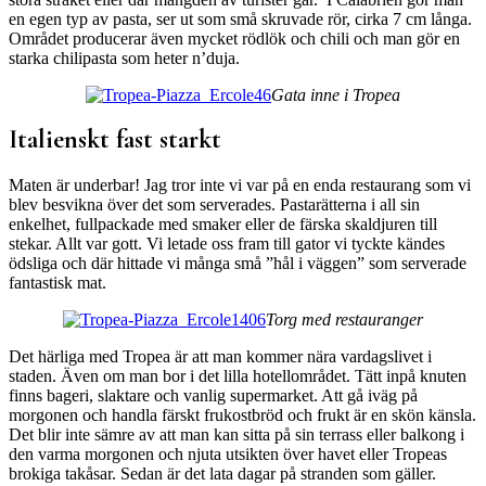
en egen typ av pasta, ser ut som små skruvade rör, cirka 7 cm långa.
Området producerar även mycket rödlök och chili och man gör en
starka chilipasta som heter n’duja.
Gata inne i Tropea
Italienskt fast starkt
Maten är underbar! Jag tror inte vi var på en enda restaurang som vi
blev besvikna över det som serverades. Pastarätterna i all sin
enkelhet, fullpackade med smaker eller de färska skaldjuren till
stekar. Allt var gott. Vi letade oss fram till gator vi tyckte kändes
ödsliga och där hittade vi många små ”hål i väggen” som serverade
fantastisk mat.
Torg med restauranger
Det härliga med Tropea är att man kommer nära vardagslivet i
staden. Även om man bor i det lilla hotellområdet. Tätt inpå knuten
finns bageri, slaktare och vanlig supermarket. Att gå iväg på
morgonen och handla färskt frukostbröd och frukt är en skön känsla.
Det blir inte sämre av att man kan sitta på sin terrass eller balkong i
den varma morgonen och njuta utsikten över havet eller Tropeas
brokiga takåsar. Sedan är det lata dagar på stranden som gäller.