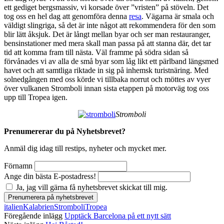
ett gediget bergsmassiv, vi korsade över ”vristen” på stöveln. Det
tog oss en hel dag att genomföra denna
resa
. Vägarna är smala och
väldigt slingriga, så det är inte något att rekommendera för den som
blir lätt åksjuk. Det är långt mellan byar och ser man restauranger,
bensinstationer med mera skall man passa på att stanna där, det tar
tid att komma fram till nästa. Väl framme på södra sidan så
förvånades vi av alla de små byar som låg likt ett pärlband längsmed
havet och att samtliga riktade in sig på inhemsk turistnäring. Med
solnedgången med oss körde vi tillbaka norrut och möttes av vyer
över vulkanen Stromboli innan sista etappen på motorväg tog oss
upp till Tropea igen.
Stromboli
Prenumererar du på Nyhetsbrevet?
Anmäl dig idag till restips, nyheter och mycket mer.
Förnamn
Ange din bästa E-postadress!
Ja, jag vill gärna få nyhetsbrevet skickat till mig.
italien
Kalabrien
Stromboli
Tropea
Föregående inlägg
Upptäck Barcelona på ett nytt sätt