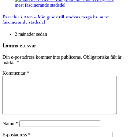
Exarchia i Aten – Min guide till stadens magiska, mest
fascinerande stadsdel
2 månader sedan
Lämna ett svar
Din e-postadress kommer inte publiceras.
Obligatoriska fält är
märkta
*
Kommentar
*
Namn
*
E-postadress
*