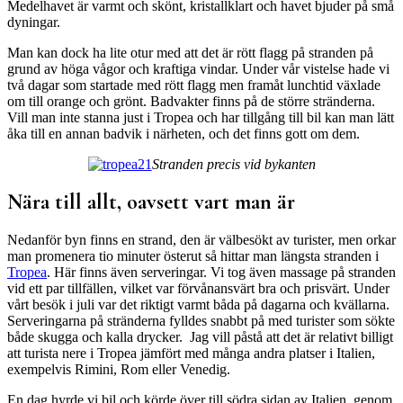
Medelhavet är varmt och skönt, kristallklart och havet bjuder på små
dyningar.
Man kan dock ha lite otur med att det är rött flagg på stranden på
grund av höga vågor och kraftiga vindar. Under vår vistelse hade vi
två dagar som startade med rött flagg men framåt lunchtid växlade
om till orange och grönt. Badvakter finns på de större stränderna.
Vill man inte stanna just i Tropea och har tillgång till bil kan man lätt
åka till en annan badvik i närheten, och det finns gott om dem.
Stranden precis vid bykanten
Nära till allt, oavsett vart man är
Nedanför byn finns en strand, den är välbesökt av turister, men orkar
man promenera tio minuter österut så hittar man längsta stranden i
Tropea
. Här finns även serveringar. Vi tog även massage på stranden
vid ett par tillfällen, vilket var förvånansvärt bra och prisvärt. Under
vårt besök i juli var det riktigt varmt båda på dagarna och kvällarna.
Serveringarna på stränderna fylldes snabbt på med turister som sökte
både skugga och kalla drycker. Jag vill påstå att det är relativt billigt
att turista nere i Tropea jämfört med många andra platser i Italien,
exempelvis Rimini, Rom eller Venedig.
En dag hyrde vi bil och körde över till södra sidan av Italien, genom