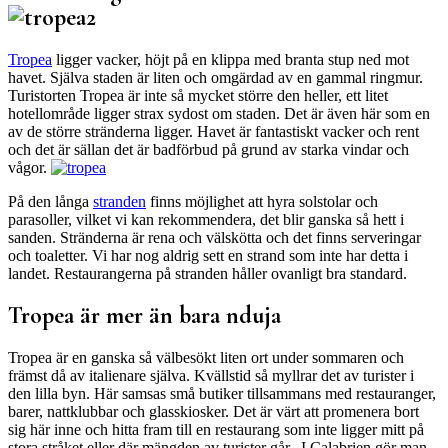
Tropea
ligger vacker, höjt på en klippa med branta stup ned mot
havet. Själva staden är liten och omgärdad av en gammal ringmur.
Turistorten Tropea är inte så mycket större den heller, ett litet
hotellområde ligger strax sydost om staden. Det är även här som en
av de större stränderna ligger. Havet är fantastiskt vacker och rent
och det är sällan det är badförbud på grund av starka vindar och
vågor.
På den långa
stranden
finns möjlighet att hyra solstolar och
parasoller, vilket vi kan rekommendera, det blir ganska så hett i
sanden. Stränderna är rena och välskötta och det finns serveringar
och toaletter. Vi har nog aldrig sett en strand som inte har detta i
landet. Restaurangerna på stranden håller ovanligt bra standard.
Tropea är mer än bara nduja
Tropea är en ganska så välbesökt liten ort under sommaren och
främst då av italienare själva. Kvällstid så myllrar det av turister i
den lilla byn. Här samsas små butiker tillsammans med restauranger,
barer, nattklubbar och glasskiosker. Det är värt att promenera bort
sig här inne och hitta fram till en restaurang som inte ligger mitt på
stora stråket eller där mängden av turister går. I Calabrien gör man