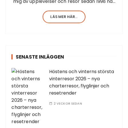
mig av upplevelser och resor sedan 1998 när
n
jag startade första resesidan från Barbados.
l
Jag har en stor erfarenhet av allt inom
LÄS MER HÄR...
turism. Själv har…
ä
g
g
SENASTE INLÄGGEN
Höstens och vinterns största
vinterresor 2026 – nya
charterresor, flyglinjer och
resetrender
2 VECKOR SEDAN