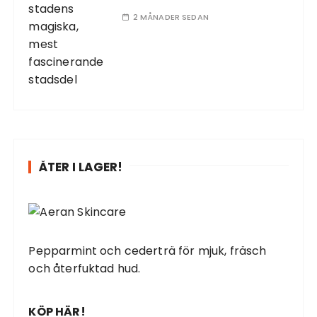
2 MÅNADER SEDAN
ÅTER I LAGER!
Pepparmint och cederträ för mjuk, fräsch
och återfuktad hud.
KÖP HÄR!