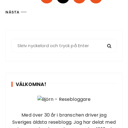
i
d
NÄSTA
n
u
m
S
r
ö
e
k
r
e
f
i
t
n
VÄLKOMNA!
e
g
r
f
:
ö
Med över 30 år i branschen driver jag
r
Sveriges äldsta reseblogg. Jag har delat med
i