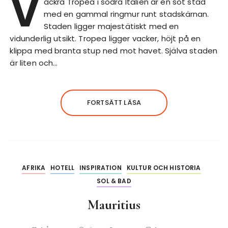
V
ackra Tropea i södra Italien är en söt stad
med en gammal ringmur runt stadskärnan.
Staden ligger majestätiskt med en
vidunderlig utsikt. Tropea ligger vacker, höjt på en
klippa med branta stup ned mot havet. Själva staden
är liten och…
FORTSÄTT LÄSA
AFRIKA
HOTELL
INSPIRATION
KULTUR OCH HISTORIA
SOL & BAD
Mauritius