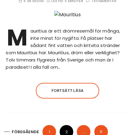
4 ÅR SEDAN
LÄSTID:
5 MINUTER
1 KOMMENTAR
M
auritius är ett drömresemål för många,
inte minst för nygifta. Få platser har
sådant fint vatten och kritvita stränder
som Mauritius har. Mauritius, dröm eller verklighet?
Tolv timmars flygresa från Sverige och man är i
paradiset! I alla fall om…
FORTSÄTT LÄSA
S
FÖREGÅENDE
1
2
…
11