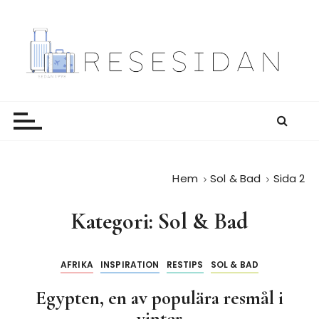
H
o
p
p
a
Resesidan
Din resa börjar här – utflykter, guider och resetips
t
för alla äventyr
i
l
l
i
Hem
Sol & Bad
Sida 2
n
n
Kategori:
Sol & Bad
e
h
å
AFRIKA
INSPIRATION
RESTIPS
SOL & BAD
l
l
Egypten, en av populära resmål i
vinter