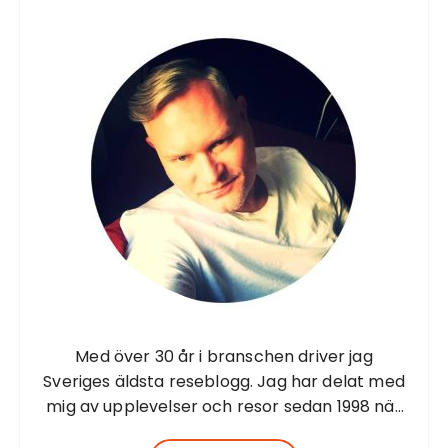
r
:
Med över 30 år i branschen driver jag
Sveriges äldsta reseblogg. Jag har delat med
mig av upplevelser och resor sedan 1998 när
jag startade första resesidan från Barbados.