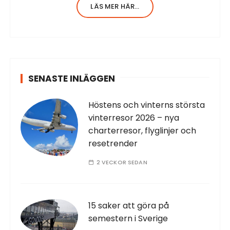
Jag har en stor erfarenhet av allt inom
LÄS MER HÄR...
turism. Själv har…
SENASTE INLÄGGEN
Höstens och vinterns största
vinterresor 2026 – nya
charterresor, flyglinjer och
resetrender
2 VECKOR SEDAN
15 saker att göra på
semestern i Sverige