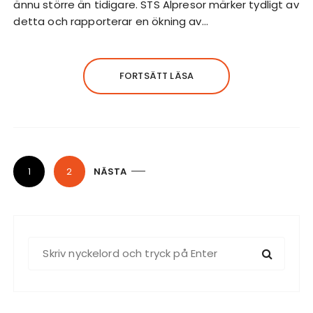
ännu större än tidigare. STS Alpresor märker tydligt av
detta och rapporterar en ökning av…
FORTSÄTT LÄSA
S
1
2
NÄSTA
i
d
n
S
u
ö
m
k
r
e