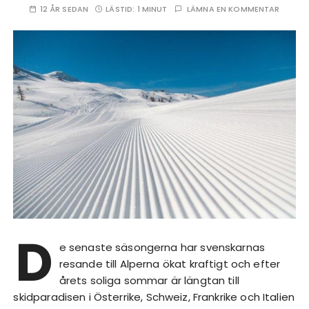
12 ÅR SEDAN
LÄSTID:
1 MINUT
LÄMNA EN KOMMENTAR
D
e senaste säsongerna har svenskarnas
resande till Alperna ökat kraftigt och efter
årets soliga sommar är längtan till
skidparadisen i Österrike, Schweiz, Frankrike och Italien