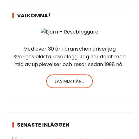
e
f
r
t
VÄLKOMNA!
e
i
r
n
:
g
f
Med över 30 år i branschen driver jag
ö
Sveriges äldsta reseblogg. Jag har delat med
mig av upplevelser och resor sedan 1998 när
r
jag startade första resesidan från Barbados.
i
Jag har en stor erfarenhet av allt inom
LÄS MER HÄR...
n
turism. Själv har…
l
ä
g
g
SENASTE INLÄGGEN