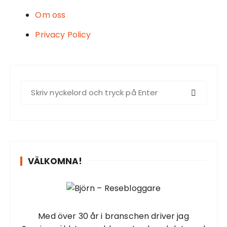
Om oss
Privacy Policy
S
ö
k
e
f
t
VÄLKOMNA!
e
r
:
Med över 30 år i branschen driver jag