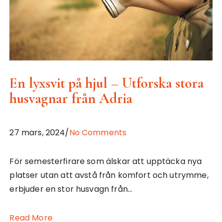
En lyxsvit på hjul – Utforska stora
husvagnar från Adria
27 mars, 2024/
No Comments
För semesterfirare som älskar att upptäcka nya
platser utan att avstå från komfort och utrymme,
erbjuder en stor husvagn från…
Read More